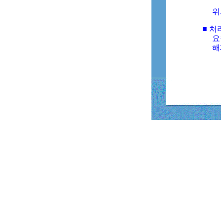
위
■ 처
요
해