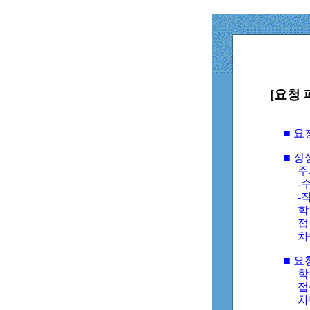
[요청 
■ 
■ 
주
-수
-
학
접
차
■ 요
학번
접속
차단