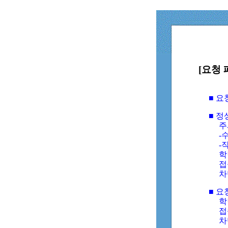
[요청 
■ 
■ 
주
-수
-
학
접
차
■ 요
학번
접속
차단