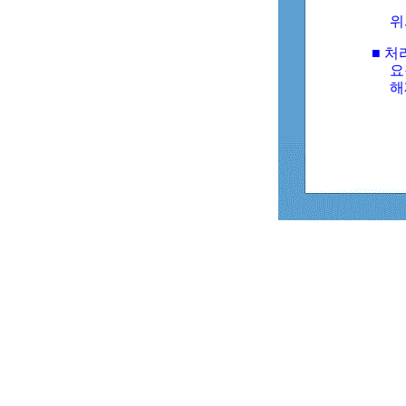
위
■ 처
요
해