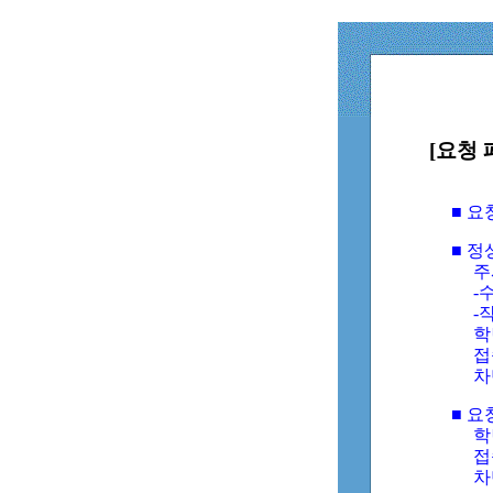
[요청 
■ 
■ 
주
-수
-
학
접
차
■ 요
학번
접속
차단