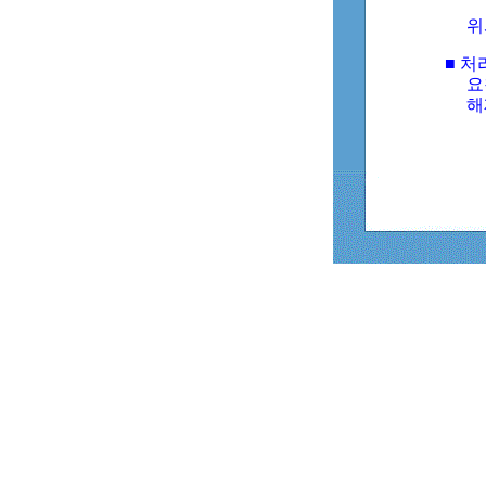
위
■ 처
요
해