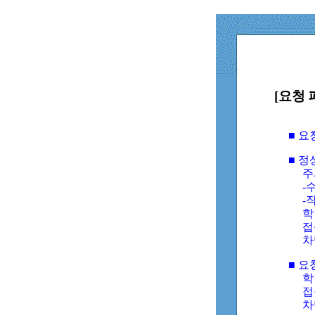
[요청 
■ 
■ 
주
-수
-
학
접
차
■ 요
학번
접속
차단