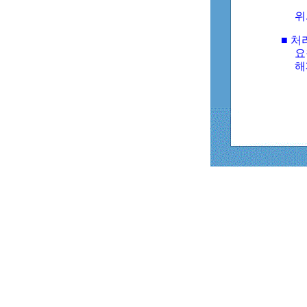
위
■ 처
요
해