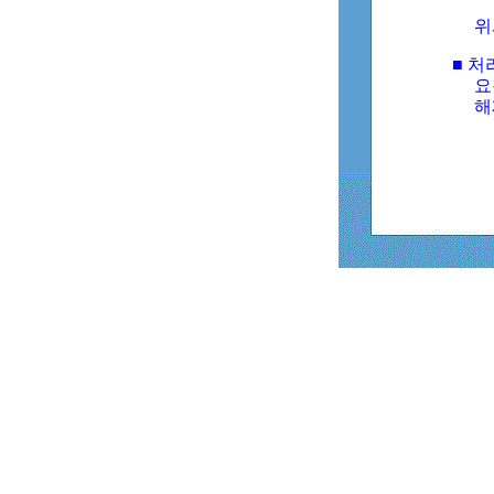
위
■ 처
요
해