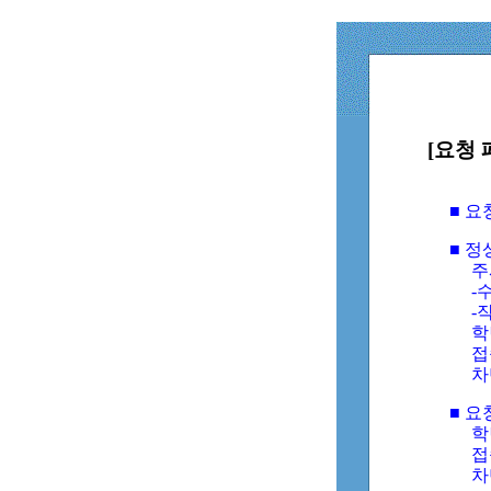
[요청 
■ 
■ 
주
-수
-
학
접
차
■ 요
학번
접속
차단