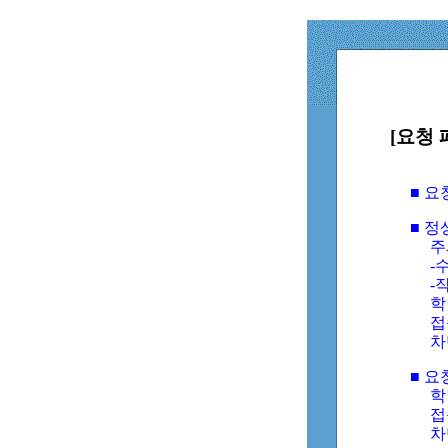
[요청 
■ 
■ 
주
-수
-
학
접
차
■ 요
학번
접속
차단