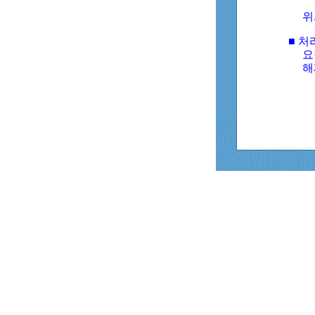
위
■ 처
요
해